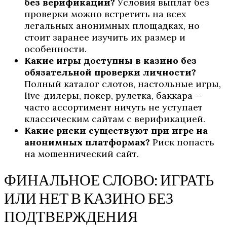
без верификации?
Условия выплат без
проверки можно встретить на всех
легальных анонимных площадках, но
стоит заранее изучить их размер и
особенности.
Какие игры доступны в казино без
обязательной проверки личности?
Полный каталог слотов, настольные игры,
live-дилеры, покер, рулетка, баккара —
часто ассортимент ничуть не уступает
классическим сайтам с верификацией.
Какие риски существуют при игре на
анонимных платформах?
Риск попасть
на мошеннический сайт.
ФИНАЛЬНОЕ СЛОВО: ИГРАТЬ
ИЛИ НЕТ В КАЗИНО БЕЗ
ПОДТВЕРЖДЕНИЯ