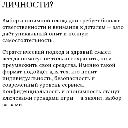
ЛИЧНОСТИ?
Выбор анонимной площадки требует больше
ответственности и внимания к деталям — зато
даёт уникальный опыт и полную
самостоятельность.
Стратегический подход и здравый смысл
всегда помогут не только сохранить, но и
преумножить свои средства. Именно такой
формат подойдёт для тех, кто ценит
индивидуальность, безопасность и
современный уровень сервиса.
Конфиденциальность и анонимность станут
ключевыми трендами игры — а значит, выбор
за вами.