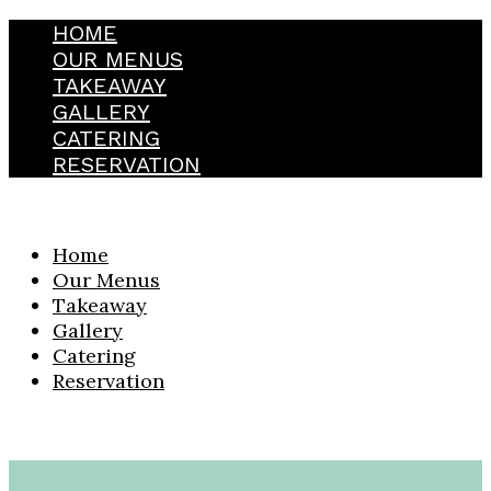
HOME
OUR MENUS
TAKEAWAY
GALLERY
CATERING
RESERVATION
Home
Our Menus
Takeaway
Gallery
Catering
Reservation