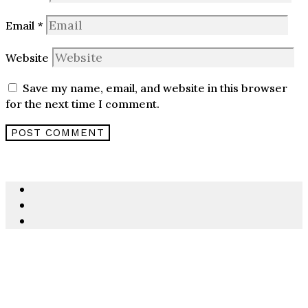
Email
*
Website
Save my name, email, and website in this browser
for the next time I comment.