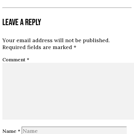
LEAVE A REPLY
Your email address will not be published.
Required fields are marked
*
Comment
*
Name
*