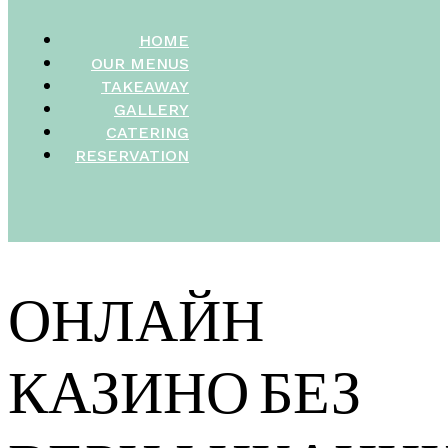
HOME
OUR MENUS
TAKEAWAY
GALLERY
CATERING
RESERVATION
ОНЛАЙН
КАЗИНО БЕЗ