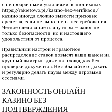
с непрозрачными условиями: в анонимных
https://rakietowo.pl/kazino-bez-verifikacii/
казино иногда сложно вывести призовые
средства, если не выполнены все требования.
Четкое следование плану игры — залог не
только безопасности, но и настоящего
удовольствия от процесса.
Правильный настрой и грамотное
распределение ставок повысят ваши шансы на
крупный выигрыш даже на площадках без
проверки документов. Не забывайте отдыхать
и регулярно делать паузы между игровыми
сессиями.
ЗАКОННОСТЬ ОНЛАЙН
КАЗИНО БЕЗ
ПОДТВЕРЖДЕНИЯ