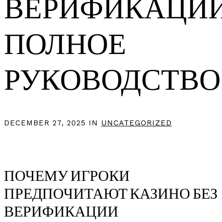
ВЕРИФИКАЦИИ
ПОЛНОЕ
РУКОВОДСТВО
DECEMBER 27, 2025 IN
UNCATEGORIZED
ПОЧЕМУ ИГРОКИ
ПРЕДПОЧИТАЮТ КАЗИНО БЕЗ
ВЕРИФИКАЦИИ