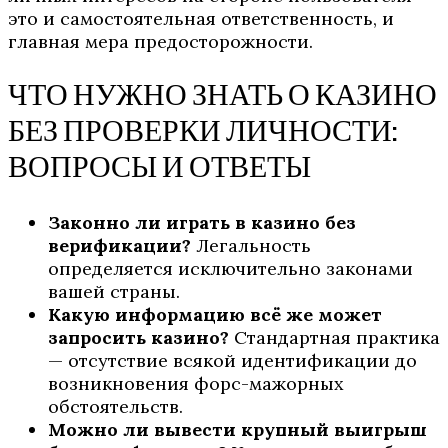
это и самостоятельная ответственность, и
главная мера предосторожности.
ЧТО НУЖНО ЗНАТЬ О КАЗИНО
БЕЗ ПРОВЕРКИ ЛИЧНОСТИ:
ВОПРОСЫ И ОТВЕТЫ
Законно ли играть в казино без
верификации?
Легальность
определяется исключительно законами
вашей страны.
Какую информацию всё же может
запросить казино?
Стандартная практика
— отсутствие всякой идентификации до
возникновения форс-мажорных
обстоятельств.
Можно ли вывести крупный выигрыш